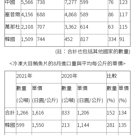
中國
5,566
738
7,277
599
76
123
塞昔爾
4,156
688
4,868
589
86
117
萬那杜
2,108
707
3,362
614
63
115
韓國
1,509
744
452
817
334
91
(註：合計也包括其他國家的數量)
<冷凍大目鮪魚片的8月進口量與平均每公斤的單價>
2021年
2020年
比較
數量
單價
數量
單價
數量
單價
(公噸)
(日圓/公斤)
(公噸)
(日圓/公斤)
(%)
(%)
合計
1,266
1,616
833
1,206
152
134
韓國
599
1,550
213
1,144
281
135