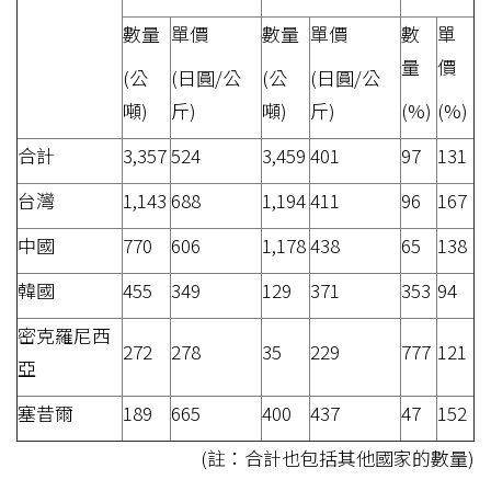
數量
單價
數量
單價
數
單
量
價
(公
(日圓/公
(公
(日圓/公
噸)
斤)
噸)
斤)
(%)
(%)
合計
3,357
524
3,459
401
97
131
台灣
1,143
688
1,194
411
96
167
中國
770
606
1,178
438
65
138
韓國
455
349
129
371
353
94
密克羅尼西
272
278
35
229
777
121
亞
塞昔爾
189
665
400
437
47
152
(註：合計也包括其他國家的數量)