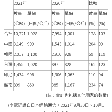
2021年
2020年
比較
數量
單價
數量
單價
數量
單價
(公噸)
(日圓/公斤)
(公噸)
(日圓/公斤)
(%)
(%)
合計
10,221
1,028
7,994
1,001
128
103
中國
3,149
999
1,543
1,014
204
99
韓國
2,017
1,100
2,910
928
69
119
台灣
1,455
1,020
897
828
162
123
印尼
1,434
996
1,306
1,063
110
94
越南
899
860
385
1,167
234
74
(註：合計也包括其他國家的數量)
(李冠廷譯自日本鰹鮪通信，2021年9月30日、10月1