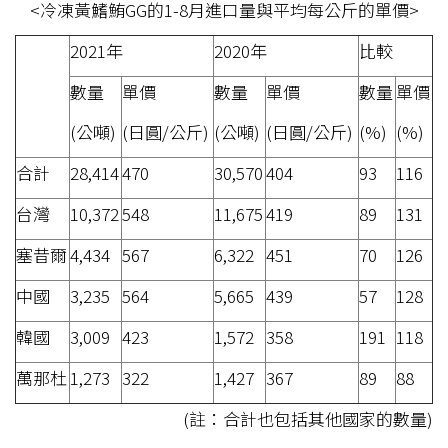
<冷凍黃鰭鮪GG的1-8月進口量與平均每公斤的單價>
2021年
2020年
比較
數量
單價
數量
單價
數量
單價
(公噸)
(日圓/公斤)
(公噸)
(日圓/公斤)
(%)
(%)
合計
28,414
470
30,570
404
93
116
台灣
10,372
548
11,675
419
89
131
塞昔爾
4,434
567
6,322
451
70
126
中國
3,235
564
5,665
439
57
128
韓國
3,009
423
1,572
358
191
118
萬那杜
1,273
322
1,427
367
89
88
(註：合計也包括其他國家的數量)