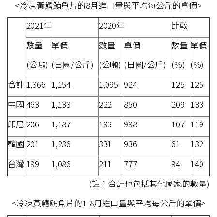
<冷凍黃鰭鮪魚片的8月進口量與平均每公斤的單價>
2021年
2020年
比較
數量
單價
數量
單價
數量
單價
(公噸)
(日圓/公斤)
(公噸)
(日圓/公斤)
(%)
(%)
合計
1,366
1,154
1,095
924
125
125
中國
463
1,133
222
850
209
133
印尼
206
1,187
193
998
107
119
韓國
201
1,236
331
936
61
132
台灣
199
1,086
211
777
94
140
(註：合計也包括其他國家的數量)
<冷凍黃鰭鮪魚片的1-8月進口量與平均每公斤的單價>