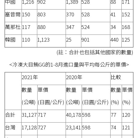
中國
1,216
902
1,389
528
88
171
塞昔爾
150
803
370
528
41
152
萬那杜
117
880
347
524
34
168
韓國
110
1,123
25
901
440
125
(註：合計也包括其他國家的數量)
<冷凍大目鮪GG的1-8月進口量與平均每公斤的單價>
2021年
2020年
比較
數量
單價
數量
單價
數量
單價
(公噸)
(日圓/公斤)
(公噸)
(日圓/公斤)
(%)
(%)
合計
31,127
717
40,178
598
77
120
台灣
17,128
727
23,141
598
74
121