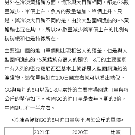
另外在冷凍黃鰭鮪方面，情形與大目鮪相同，都是GG數
量減少、單價上升，魚片的數量增加、單價上升。只
是，與冷凍大目鮪不同的是，由於大型圍網漁船的PS黃
鰭鮪也混在其中，所以GG數量減少與單價上升的比例有
稍稍緩和也是特徵所在。
主要進口國的進口單價則出現相當大的落差，也是與大
型圍網漁船的PS黃鰭鮪有很大的關係。8月的主要國家
中有入列的密克羅尼西亞基本上就都是大型圍網漁船的
漁獲物，這從單價訂在200日圓左右就可以看出端倪。
GG與魚片的8月以及1-8月累計的主要市場國進口量與每
公斤的單價如下。韓國GG的進口量是去年同期的3倍，
中國卻只有一半左右。
<冷凍黃鰭鮪GG的8月進口量與平均每公斤的單價>
2021年
2020年
比較