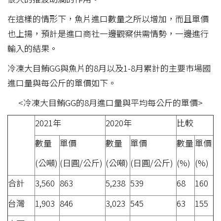
在這樣的情形下，魚片進口數量之所以增加，而且單價
也上揚，預計是進口商社一邊觀察供需情勢，一邊進行
輸入的結果。
冷凍大目鮪GG與魚片的8月以及1-8月累計的主要市場國
進口量與每公斤的單價如下。
<冷凍大目鮪GG的8月進口量與平均每公斤的單價>
2021年
2020年
比較
數量
單價
數量
單價
數量
單價
(公噸)
(日圓/公斤)
(公噸)
(日圓/公斤)
(%)
(%)
合計
3,560
863
5,238
539
68
160
台灣
1,903
846
3,023
545
63
155