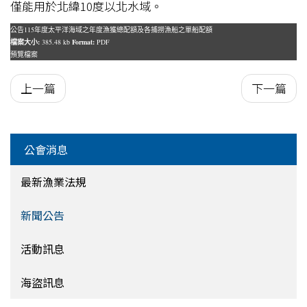
僅能用於北緯10度以北水域。
公告115年度太平洋海域之年度漁獲總配額及各捕撈漁船之單船配額
檔案大小:
385.48 kb
Format:
PDF
預覽檔案
上一篇
下一篇
公會消息
最新漁業法規
新聞公告
活動訊息
海盜訊息